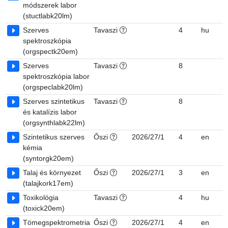
módszerek labor
(stuctlabk20lm)
Szerves
Tavaszi
4
hu
7
spektroszkópia
(orgspectk20em)
Szerves
Tavaszi
8
7
spektroszkópia labor
(orgspeclabk20lm)
Szerves szintetikus
Tavaszi
8
7
és katalízis labor
(orgsynthlabk22lm)
Szintetikus szerves
Őszi
2026/27/1
4
en
7
kémia
(syntorgk20em)
Talaj és környezet
Őszi
2026/27/1
3
en
7
(talajkork17em)
Toxikológia
Tavaszi
4
hu
7
(toxick20em)
Tömegspektrometria
Őszi
2026/27/1
4
en
7