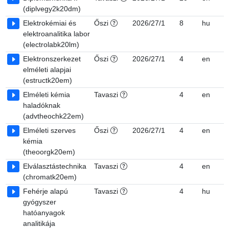
(diplvegy2k20dm)
Elektrokémiai és
Őszi
2026/27/1
8
hu
7
elektroanalitika labor
(electrolabk20lm)
Elektronszerkezet
Őszi
2026/27/1
4
en
7
elméleti alapjai
(estructk20em)
Elméleti kémia
Tavaszi
4
en
7
haladóknak
(advtheochk22em)
Elméleti szerves
Őszi
2026/27/1
4
en
7
kémia
(theoorgk20em)
Elválasztástechnika
Tavaszi
4
en
7
(chromatk20em)
Fehérje alapú
Tavaszi
4
hu
7
gyógyszer
hatóanyagok
analitikája