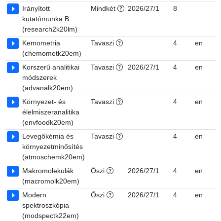
Irányított
Mindkét
2026/27/1
8
7
kutatómunka B
(research2k20lm)
Kemometria
Tavaszi
4
en
7
(chemometk20em)
Korszerű analitikai
Tavaszi
2026/27/1
4
en
7
módszerek
(advanalk20em)
Környezet- és
Tavaszi
4
en
6
élelmiszeranalitika
(envfoodk20em)
Levegőkémia és
Tavaszi
4
en
7
környezetminősítés
(atmoschemk20em)
Makromolekulák
Őszi
2026/27/1
4
en
7
(macromolk20em)
Modern
Őszi
2026/27/1
4
en
7
spektroszkópia
(modspectk22em)