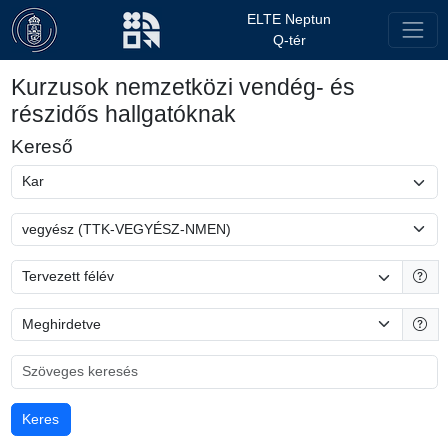
ELTE Neptun
Q-tér
Kurzusok nemzetközi vendég- és
részidős hallgatóknak
Kereső