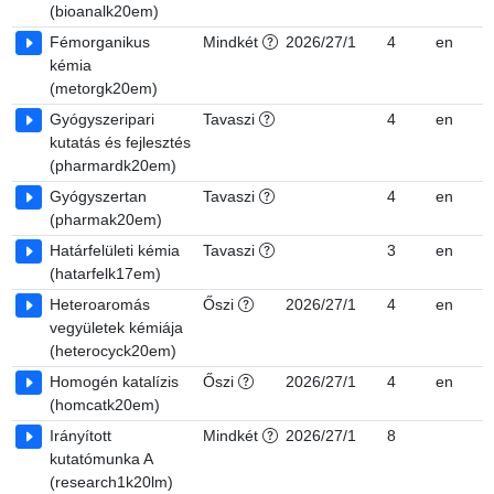
(bioanalk20em)
Fémorganikus
Mindkét
2026/27/1
4
en
7
kémia
(metorgk20em)
Gyógyszeripari
Tavaszi
4
en
7
kutatás és fejlesztés
(pharmardk20em)
Gyógyszertan
Tavaszi
4
en
7
(pharmak20em)
Határfelületi kémia
Tavaszi
3
en
7
(hatarfelk17em)
Heteroaromás
Őszi
2026/27/1
4
en
7
vegyületek kémiája
(heterocyck20em)
Homogén katalízis
Őszi
2026/27/1
4
en
7
(homcatk20em)
Irányított
Mindkét
2026/27/1
8
7
kutatómunka A
(research1k20lm)