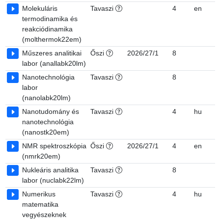
Molekuláris
Tavaszi
4
en
7
termodinamika és
reakciódinamika
(molthermok22em)
Műszeres analitikai
Őszi
2026/27/1
8
7
labor (anallabk20lm)
Nanotechnológia
Tavaszi
8
7
labor
(nanolabk20lm)
Nanotudomány és
Tavaszi
4
hu
7
nanotechnológia
(nanostk20em)
NMR spektroszkópia
Őszi
2026/27/1
4
en
7
(nmrk20em)
Nukleáris analitika
Tavaszi
8
7
labor (nuclabk22lm)
Numerikus
Tavaszi
4
hu
7
matematika
vegyészeknek