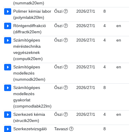
(nummatk20em)
Polimer kémiai labor
Őszi
2026/27/1
8
7
(polymlabk20lm)
Röntgendiffrakció
Őszi
2026/27/1
4
en
7
(diffractk20em)
Számítógépes
Őszi
2026/27/1
4
en
7
méréstechnika
vegyészeknek
(computk20em)
Számítógépes
Őszi
2026/27/1
4
en
7
modellezés
(nummodk20em)
Számítógépes
Őszi
2026/27/1
8
7
modellezés
gyakorlat
(compmodlabk22lm)
Szerkezeti kémia
Őszi
2026/27/1
4
en
7
(structk20em)
Szerkezetvizsgáló
Tavaszi
8
7