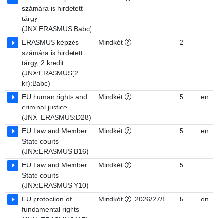
számára is hirdetett
tárgy
(JNX:ERASMUS:Babc)
ERASMUS képzés
Mindkét
2
számára is hirdetett
tárgy, 2 kredit
(JNX:ERASMUS(2
kr):Babc)
EU human rights and
Mindkét
5
en
criminal justice
(JNX_ERASMUS:D28)
EU Law and Member
Mindkét
5
en
State courts
(JNX:ERASMUS:B16)
EU Law and Member
Mindkét
5
State courts
(JNX:ERASMUS:Y10)
EU protection of
Mindkét
2026/27/1
5
en
fundamental rights