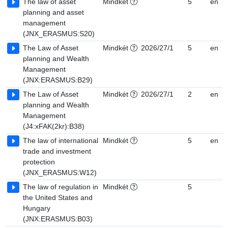
The law of asset
Mindkét
5
en
planning and asset
management
(JNX_ERASMUS:S20)
The Law of Asset
Mindkét
2026/27/1
5
en
planning and Wealth
Management
(JNX:ERASMUS:B29)
The Law of Asset
Mindkét
2026/27/1
2
en
planning and Wealth
Management
(J4:xFAK(2kr):B38)
The law of international
Mindkét
5
en
trade and investment
protection
(JNX_ERASMUS:W12)
The law of regulation in
Mindkét
5
the United States and
Hungary
(JNX:ERASMUS:B03)