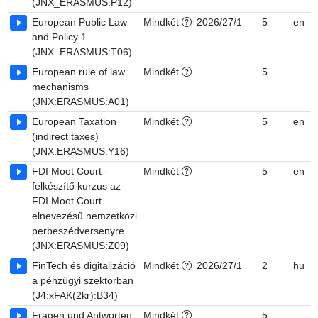
(JNX_ERASMUS:P12)
European Public Law
Mindkét
2026/27/1
5
en
and Policy 1.
(JNX_ERASMUS:T06)
European rule of law
Mindkét
5
mechanisms
(JNX:ERASMUS:A01)
European Taxation
Mindkét
5
en
(indirect taxes)
(JNX:ERASMUS:Y16)
FDI Moot Court -
Mindkét
5
en
felkészítő kurzus az
FDI Moot Court
elnevezésű nemzetközi
perbeszédversenyre
(JNX:ERASMUS:Z09)
FinTech és digitalizáció
Mindkét
2026/27/1
2
hu
a pénzügyi szektorban
(J4:xFAK(2kr):B34)
Fragen und Antworten
Mindkét
5