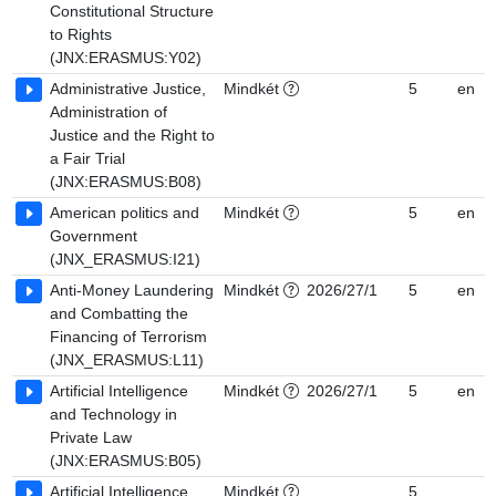
Constitutional Structure
to Rights
(JNX:ERASMUS:Y02)
Administrative Justice,
Mindkét
5
en
Administration of
Justice and the Right to
a Fair Trial
(JNX:ERASMUS:B08)
American politics and
Mindkét
5
en
Government
(JNX_ERASMUS:I21)
Anti-Money Laundering
Mindkét
2026/27/1
5
en
and Combatting the
Financing of Terrorism
(JNX_ERASMUS:L11)
Artificial Intelligence
Mindkét
2026/27/1
5
en
and Technology in
Private Law
(JNX:ERASMUS:B05)
Artificial Intelligence
Mindkét
5