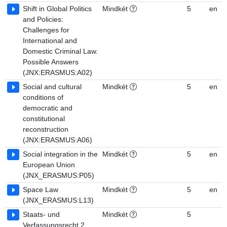
Shift in Global Politics
Mindkét
5
en
and Policies:
Challenges for
International and
Domestic Criminal Law.
Possible Answers
(JNX:ERASMUS:A02)
Social and cultural
Mindkét
5
en
conditions of
democratic and
constitutional
reconstruction
(JNX:ERASMUS:A06)
Social integration in the
Mindkét
5
en
European Union
(JNX_ERASMUS:P05)
Space Law
Mindkét
5
en
(JNX_ERASMUS:L13)
Staats- und
Mindkét
5
Verfassungsrecht 2