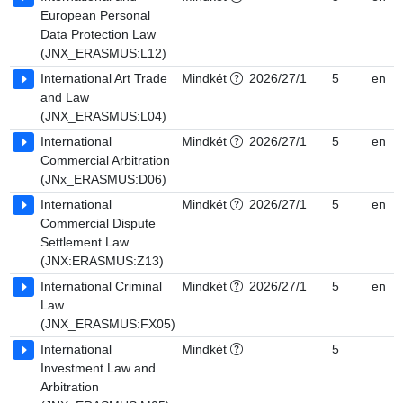
European Personal
Data Protection Law
(JNX_ERASMUS:L12)
International Art Trade
Mindkét
2026/27/1
5
en
and Law
(JNX_ERASMUS:L04)
International
Mindkét
2026/27/1
5
en
Commercial Arbitration
(JNx_ERASMUS:D06)
International
Mindkét
2026/27/1
5
en
Commercial Dispute
Settlement Law
(JNX:ERASMUS:Z13)
International Criminal
Mindkét
2026/27/1
5
en
Law
(JNX_ERASMUS:FX05)
International
Mindkét
5
Investment Law and
Arbitration