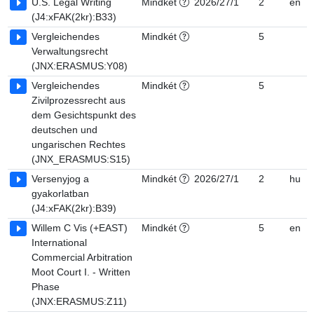
U.S. Legal Writing
Mindkét
2026/27/1
2
en
(J4:xFAK(2kr):B33)
Vergleichendes
Mindkét
5
Verwaltungsrecht
(JNX:ERASMUS:Y08)
Vergleichendes
Mindkét
5
Zivilprozessrecht aus
dem Gesichtspunkt des
deutschen und
ungarischen Rechtes
(JNX_ERASMUS:S15)
Versenyjog a
Mindkét
2026/27/1
2
hu
gyakorlatban
(J4:xFAK(2kr):B39)
Willem C Vis (+EAST)
Mindkét
5
en
International
Commercial Arbitration
Moot Court I. - Written
Phase
(JNX:ERASMUS:Z11)