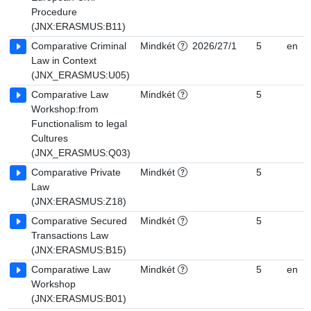
Procedure
(JNX:ERASMUS:B11)
Comparative Criminal
Mindkét
2026/27/1
5
en
Law in Context
(JNX_ERASMUS:U05)
Comparative Law
Mindkét
5
Workshop:from
Functionalism to legal
Cultures
(JNX_ERASMUS:Q03)
Comparative Private
Mindkét
5
Law
(JNX:ERASMUS:Z18)
Comparative Secured
Mindkét
5
Transactions Law
(JNX:ERASMUS:B15)
Comparatiwe Law
Mindkét
5
en
Workshop
(JNX:ERASMUS:B01)