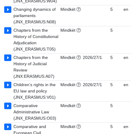
(JNX_ERASMUS:W04)
Changing dynamics of
Mindkét
5
en
parliaments
(JNX_ERASMUS:N08)
Chapters from the
Mindkét
5
History of Constitutional
Adjudication
(JNX_ERASMUS:T05)
Chapters from the
Mindkét
2026/27/1
5
en
History of Judicial
Review
(JNX:ERASMUS:A07)
Children’s rights in the
Mindkét
2026/27/1
5
en
EU law and policy
(JNX_ERASMUS:V01)
Comparative
Mindkét
5
Administrative Law
(JNX_ERASMUS:O03)
Comparative and
Mindkét
5
en
European Civil