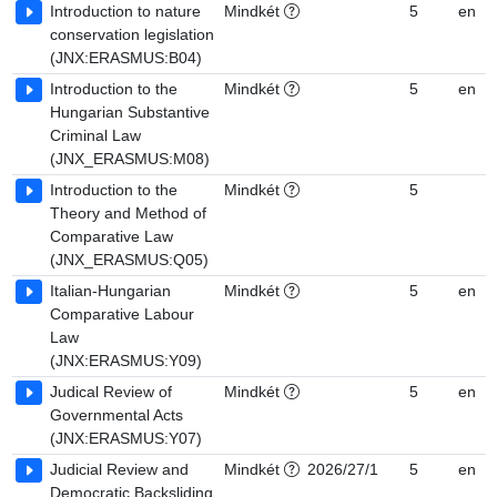
Introduction to nature
Mindkét
5
en
conservation legislation
(JNX:ERASMUS:B04)
Introduction to the
Mindkét
5
en
Hungarian Substantive
Criminal Law
(JNX_ERASMUS:M08)
Introduction to the
Mindkét
5
Theory and Method of
Comparative Law
(JNX_ERASMUS:Q05)
Italian-Hungarian
Mindkét
5
en
Comparative Labour
Law
(JNX:ERASMUS:Y09)
Judical Review of
Mindkét
5
en
Governmental Acts
(JNX:ERASMUS:Y07)
Judicial Review and
Mindkét
2026/27/1
5
en
Democratic Backsliding