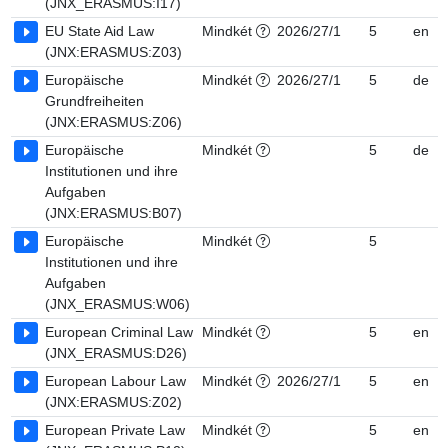
(JNX_ERASMUS:I17)
EU State Aid Law
Mindkét
2026/27/1
5
en
(JNX:ERASMUS:Z03)
Europäische
Mindkét
2026/27/1
5
de
Grundfreiheiten
(JNX:ERASMUS:Z06)
Europäische
Mindkét
5
de
Institutionen und ihre
Aufgaben
(JNX:ERASMUS:B07)
Europäische
Mindkét
5
Institutionen und ihre
Aufgaben
(JNX_ERASMUS:W06)
European Criminal Law
Mindkét
5
en
(JNX_ERASMUS:D26)
European Labour Law
Mindkét
2026/27/1
5
en
(JNX:ERASMUS:Z02)
European Private Law
Mindkét
5
en