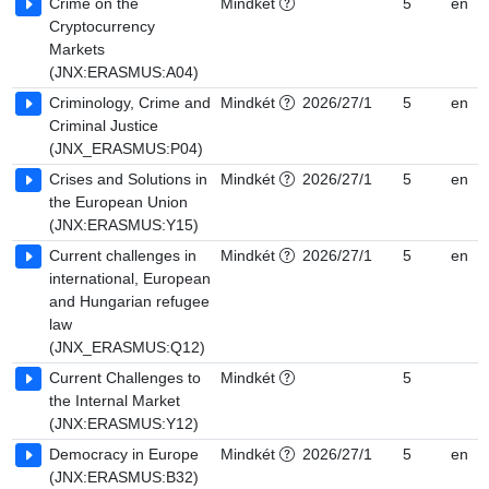
Crime on the
Mindkét
5
en
Cryptocurrency
Markets
(JNX:ERASMUS:A04)
Criminology, Crime and
Mindkét
2026/27/1
5
en
Criminal Justice
(JNX_ERASMUS:P04)
Crises and Solutions in
Mindkét
2026/27/1
5
en
the European Union
(JNX:ERASMUS:Y15)
Current challenges in
Mindkét
2026/27/1
5
en
international, European
and Hungarian refugee
law
(JNX_ERASMUS:Q12)
Current Challenges to
Mindkét
5
the Internal Market
(JNX:ERASMUS:Y12)
Democracy in Europe
Mindkét
2026/27/1
5
en
(JNX:ERASMUS:B32)