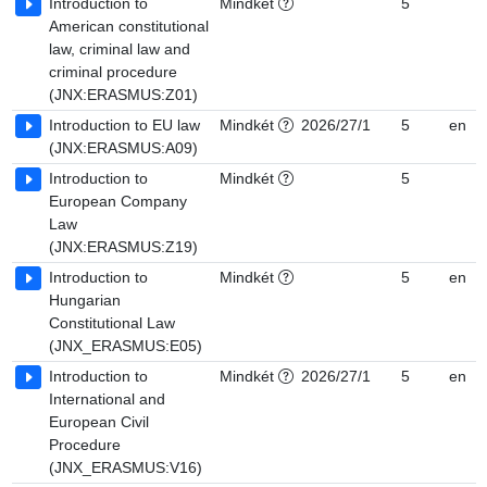
Introduction to
Mindkét
5
American constitutional
law, criminal law and
criminal procedure
(JNX:ERASMUS:Z01)
Introduction to EU law
Mindkét
2026/27/1
5
en
(JNX:ERASMUS:A09)
Introduction to
Mindkét
5
European Company
Law
(JNX:ERASMUS:Z19)
Introduction to
Mindkét
5
en
Hungarian
Constitutional Law
(JNX_ERASMUS:E05)
Introduction to
Mindkét
2026/27/1
5
en
International and
European Civil
Procedure
(JNX_ERASMUS:V16)