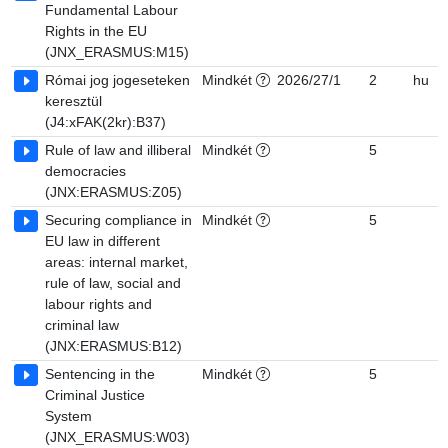
Fundamental Labour
Rights in the EU
(JNX_ERASMUS:M15)
Római jog jogeseteken
Mindkét
2026/27/1
2
hu
keresztül
(J4:xFAK(2kr):B37)
Rule of law and illiberal
Mindkét
5
democracies
(JNX:ERASMUS:Z05)
Securing compliance in
Mindkét
5
EU law in different
areas: internal market,
rule of law, social and
labour rights and
criminal law
(JNX:ERASMUS:B12)
Sentencing in the
Mindkét
5
Criminal Justice
System
(JNX_ERASMUS:W03)