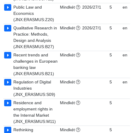
Public Law and
Mindkét
2026/27/1
5
en
Economics
(JNX:ERASMUS:Z20)
Qualitative Research in
Mindkét
2026/27/1
5
en
Practice: Methods,
Design and Analysis
(JNX:ERASMUS:B27)
Recent trends and
Mindkét
5
en
challenges in European
banking law
(JNX:ERASMUS:B21)
Regulation of Digital
Mindkét
5
en
Industries
(JNX_ERASMUS:S09)
Residence and
Mindkét
5
employment rights in
the Internal Market
(JNX_ERASMUS:M11)
Rethinking
Mindkét
5