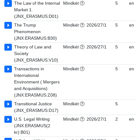
The Law of the Internal
Mindkét
5
en
Market 1.
(JNX_ERASMUS:D01)
The Trump
Mindkét
2026/27/1
5
en
Phenomenon
(JNX:ERASMUS:B30)
Theory of Law and
Mindkét
2026/27/1
5
en
Society
(JNX_ERASMUS:V10)
Transactions in
Mindkét
5
en
International
Environment ( Mergers
and Acquisitions)
(JNX:ERASMUS:Z08)
Transitional Justice
Mindkét
5
(JNX_ERASMUS:D17)
U.S. Legal Writing
Mindkét
2026/27/1
2
en
(JNX:ERASMUS(2
kr):B01)