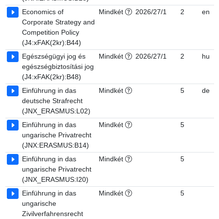
Economics of
Mindkét
2026/27/1
2
en
Corporate Strategy and
Competition Policy
(J4:xFAK(2kr):B44)
Egészségügyi jog és
Mindkét
2026/27/1
2
hu
egészségbiztosítási jog
(J4:xFAK(2kr):B48)
Einführung in das
Mindkét
5
de
deutsche Strafrecht
(JNX_ERASMUS:L02)
Einführung in das
Mindkét
5
ungarische Privatrecht
(JNX:ERASMUS:B14)
Einführung in das
Mindkét
5
ungarische Privatrecht
(JNX_ERASMUS:I20)
Einführung in das
Mindkét
5
ungarische
Zivilverfahrensrecht