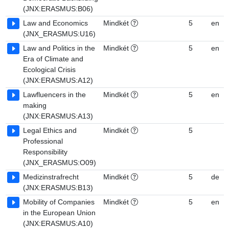
(JNX:ERASMUS:B06)
Law and Economics
Mindkét
5
en
(JNX_ERASMUS:U16)
Law and Politics in the
Mindkét
5
en
Era of Climate and
Ecological Crisis
(JNX:ERASMUS:A12)
Lawfluencers in the
Mindkét
5
en
making
(JNX:ERASMUS:A13)
Legal Ethics and
Mindkét
5
Professional
Responsibility
(JNX_ERASMUS:O09)
Medizinstrafrecht
Mindkét
5
de
(JNX:ERASMUS:B13)
Mobility of Companies
Mindkét
5
en
in the European Union
(JNX:ERASMUS:A10)