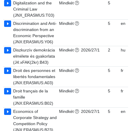
Digitalization and the
Mindkét
5
Criminal Law
(JNX_ERASMUS:T03)
Discrimination and Anti-
Mindkét
5
en
discrimination from an
Economic Perspective
(JNX:ERASMUS:Y06)
Diszkurzív demokrácia
Mindkét
2026/27/1
2
hu
elmélete és gyakorlata
(J4:xFAK(2kr):B43)
Droit des personnes et
Mindkét
5
fr
libertés fondamentales
(JNX:ERASMUS:A03)
Droit français de la
Mindkét
5
fr
famille
(JNX:ERASMUS:B02)
Economics of
Mindkét
2026/27/1
5
en
Corporate Strategy and
Competition Policy
(JNX:ERASMUS:B23)