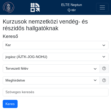
ELTE Neptun
Q-tér
Kurzusok nemzetközi vendég- és
részidős hallgatóknak
Kereső