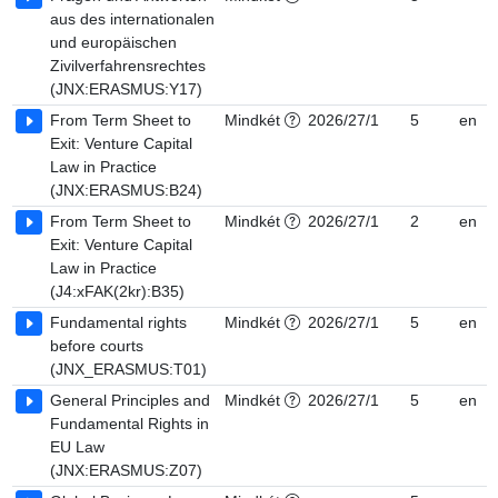
aus des internationalen
und europäischen
Zivilverfahrensrechtes
(JNX:ERASMUS:Y17)
From Term Sheet to
Mindkét
2026/27/1
5
en
Exit: Venture Capital
Law in Practice
(JNX:ERASMUS:B24)
From Term Sheet to
Mindkét
2026/27/1
2
en
Exit: Venture Capital
Law in Practice
(J4:xFAK(2kr):B35)
Fundamental rights
Mindkét
2026/27/1
5
en
before courts
(JNX_ERASMUS:T01)
General Principles and
Mindkét
2026/27/1
5
en
Fundamental Rights in
EU Law
(JNX:ERASMUS:Z07)