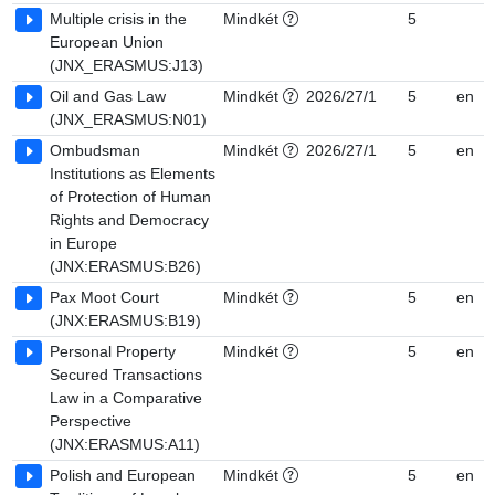
Multiple crisis in the
Mindkét
5
European Union
(JNX_ERASMUS:J13)
Oil and Gas Law
Mindkét
2026/27/1
5
en
(JNX_ERASMUS:N01)
Ombudsman
Mindkét
2026/27/1
5
en
Institutions as Elements
of Protection of Human
Rights and Democracy
in Europe
(JNX:ERASMUS:B26)
Pax Moot Court
Mindkét
5
en
(JNX:ERASMUS:B19)
Personal Property
Mindkét
5
en
Secured Transactions
Law in a Comparative
Perspective
(JNX:ERASMUS:A11)
Polish and European
Mindkét
5
en