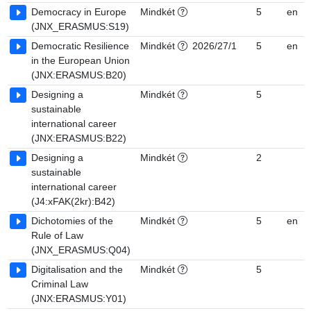
Democracy in Europe
Mindkét
5
en
(JNX_ERASMUS:S19)
Democratic Resilience
Mindkét
2026/27/1
5
en
in the European Union
(JNX:ERASMUS:B20)
Designing a
Mindkét
5
sustainable
international career
(JNX:ERASMUS:B22)
Designing a
Mindkét
2
sustainable
international career
(J4:xFAK(2kr):B42)
Dichotomies of the
Mindkét
5
en
Rule of Law
(JNX_ERASMUS:Q04)
Digitalisation and the
Mindkét
5
Criminal Law
(JNX:ERASMUS:Y01)