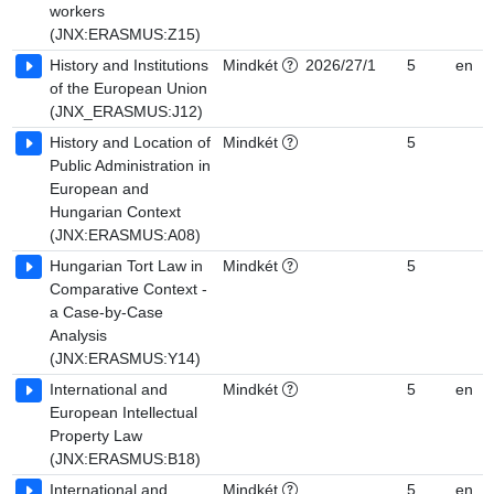
workers
(JNX:ERASMUS:Z15)
History and Institutions
Mindkét
2026/27/1
5
en
of the European Union
(JNX_ERASMUS:J12)
History and Location of
Mindkét
5
Public Administration in
European and
Hungarian Context
(JNX:ERASMUS:A08)
Hungarian Tort Law in
Mindkét
5
Comparative Context -
a Case-by-Case
Analysis
(JNX:ERASMUS:Y14)
International and
Mindkét
5
en
European Intellectual
Property Law
(JNX:ERASMUS:B18)
International and
Mindkét
5
en