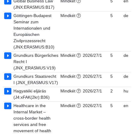
Global Business Law
Mindkét
5
en
(JNX:ERASMUS:B17)
Göttingen-Budapest
Mindkét
5
de
Seminar zum
Internationalen und
Europäischen
Zivilprozessrecht
(JNX:ERASMUS:B10)
Grundkurs Bürgerliches
Mindkét
2026/27/1
5
de
Recht I
(JNX_ERASMUS:V19)
Grundkurs Staatsrecht
Mindkét
2026/27/1
5
de
I (JNX_ERASMUS:V17)
Hagyatéki eljárás
Mindkét
2026/27/1
2
hu
(J4:xFAK(2kr):B36)
Healthcare in the
Mindkét
2026/27/1
5
en
Internal Market –
cross-border health
services and free
movement of health