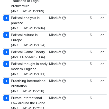
Traditions of Legal
Architecture
(JNX:ERASMUS:B09)
Political analysis in
Mindkét
5
en
practice
(JNX_ERASMUS:h04)
Political culture in
Mindkét
5
en
Europe
(JNX_ERASMUS:U24)
Political Game Theory
Mindkét
5
en
(JNx_ERASMUS:D34)
Political thought in early
Mindkét
5
en
modern England
(JNX_ERASMUS:O11)
Practising International
Mindkét
5
en
Arbitration
(JNX:ERASMUS:Z10)
Private International
Mindkét
5
Law around the Globe
(JNX:ERASMUS:Y11)