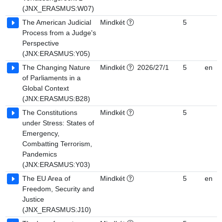
(JNX_ERASMUS:W07)
The American Judicial
Mindkét
5
Process from a Judge's
Perspective
(JNX:ERASMUS:Y05)
The Changing Nature
Mindkét
2026/27/1
5
en
of Parliaments in a
Global Context
(JNX:ERASMUS:B28)
The Constitutions
Mindkét
5
under Stress: States of
Emergency,
Combatting Terrorism,
Pandemics
(JNX:ERASMUS:Y03)
The EU Area of
Mindkét
5
en
Freedom, Security and
Justice
(JNX_ERASMUS:J10)