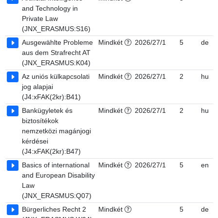
and Technology in
Private Law
(JNX_ERASMUS:S16)
Ausgewählte Probleme
Mindkét
2026/27/1
5
de
aus dem Strafrecht AT
(JNX_ERASMUS:K04)
Az uniós külkapcsolati
Mindkét
2026/27/1
2
hu
jog alapjai
(J4:xFAK(2kr):B41)
Bankügyletek és
Mindkét
2026/27/1
2
hu
biztosítékok
nemzetközi magánjogi
kérdései
(J4:xFAK(2kr):B47)
Basics of international
Mindkét
2026/27/1
5
en
and European Disability
Law
(JNX_ERASMUS:Q07)
Bürgerliches Recht 2
Mindkét
5
de