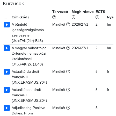
Kurzusok
Tervezett
Meghirdetve
ECTS
...
Cím (kód)
Nyel
A büntető
Mindkét
2026/27/1
2
hu
igazságszolgáltatás
szervezete
(J4:xFAK(2kr):B46)
A magyar választójog
Mindkét
2026/27/1
2
hu
története nemzetközi
kitekintéssel
(J4:xFAK(2kr):B40)
Actualité du droit
Mindkét
5
fr
français II.
(JNX:ERASMUS:Y04)
Actualités du droit
Mindkét
5
fr
français I.
(JNX:ERASMUS:Z04)
Adjudicating Positive
Mindkét
5
Duties: From