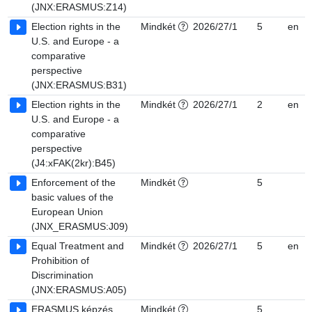
(JNX:ERASMUS:Z14)
Election rights in the
Mindkét
2026/27/1
5
en
U.S. and Europe - a
comparative
perspective
(JNX:ERASMUS:B31)
Election rights in the
Mindkét
2026/27/1
2
en
U.S. and Europe - a
comparative
perspective
(J4:xFAK(2kr):B45)
Enforcement of the
Mindkét
5
basic values of the
European Union
(JNX_ERASMUS:J09)
Equal Treatment and
Mindkét
2026/27/1
5
en
Prohibition of
Discrimination
(JNX:ERASMUS:A05)
ERASMUS képzés
Mindkét
5