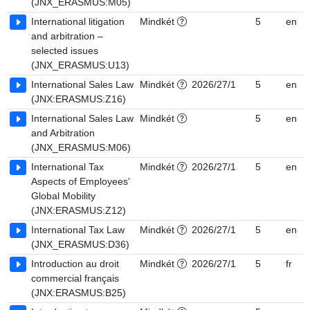
(JNX_ERASMUS:M05)
International litigation
Mindkét
5
en
and arbitration –
selected issues
(JNX_ERASMUS:U13)
International Sales Law
Mindkét
2026/27/1
5
en
(JNX:ERASMUS:Z16)
International Sales Law
Mindkét
5
en
and Arbitration
(JNX_ERASMUS:M06)
International Tax
Mindkét
2026/27/1
5
en
Aspects of Employees'
Global Mobility
(JNX:ERASMUS:Z12)
International Tax Law
Mindkét
2026/27/1
5
en
(JNX_ERASMUS:D36)
Introduction au droit
Mindkét
2026/27/1
5
fr
commercial français
(JNX:ERASMUS:B25)