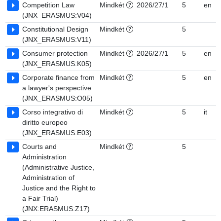
Competition Law
Mindkét
2026/27/1
5
en
(JNX_ERASMUS:V04)
Constitutional Design
Mindkét
5
(JNX_ERASMUS:V11)
Consumer protection
Mindkét
2026/27/1
5
en
(JNX_ERASMUS:K05)
Corporate finance from
Mindkét
5
en
a lawyer's perspective
(JNX_ERASMUS:O05)
Corso integrativo di
Mindkét
5
it
diritto europeo
(JNX_ERASMUS:E03)
Courts and
Mindkét
5
Administration
(Administrative Justice,
Administration of
Justice and the Right to
a Fair Trial)
(JNX:ERASMUS:Z17)